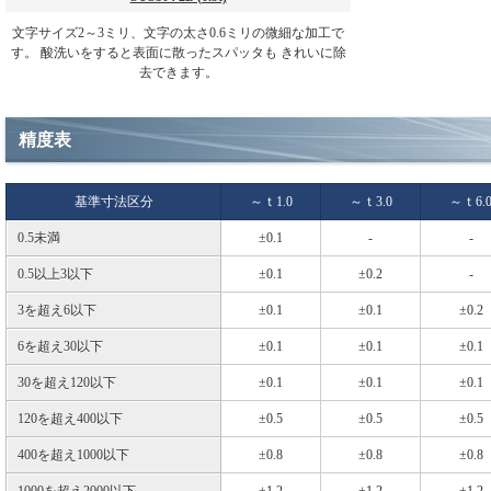
文字サイズ2～3ミリ、文字の太さ0.6ミリの微細な加工で
す。 酸洗いをすると表面に散ったスパッタも きれいに除
去できます。
精度表
基準寸法区分
～ｔ1.0
～ｔ3.0
～ｔ6.
0.5未満
±0.1
-
-
0.5以上3以下
±0.1
±0.2
-
3を超え6以下
±0.1
±0.1
±0.2
6を超え30以下
±0.1
±0.1
±0.1
30を超え120以下
±0.1
±0.1
±0.1
120を超え400以下
±0.5
±0.5
±0.5
400を超え1000以下
±0.8
±0.8
±0.8