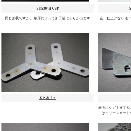
SUS304H CSP
同じ形状ですが、 板厚によって加工後にそりが出ます
左：仕上げなし 右
ＳＫ材 2ｔ
表面にケガキ文字を
はクリーンカット